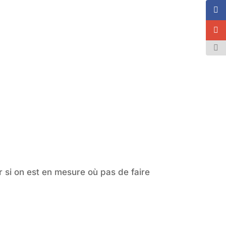
cette
boîte
méta.
r si on est en mesure où pas de faire