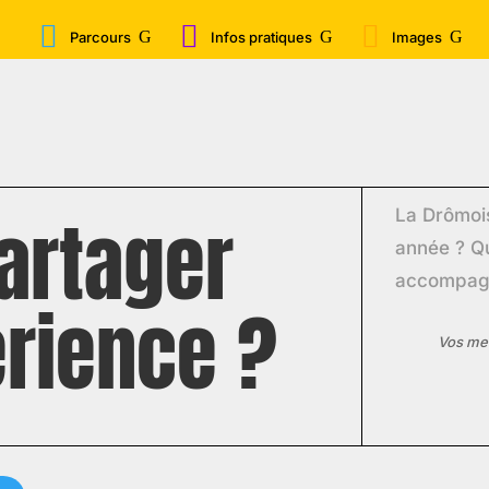



Parcours
Infos pratiques
Images
artager
La Drômoi
année ? Qu
accompagn
érience ?
Vos mes