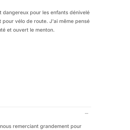
r et dangereux pour les enfants dénivelé
t pour vélo de route. J'ai même pensé
uté et ouvert le menton.
Ouvrir/Fermer
...
cette
boîte
t nous remerciant grandement pour
méta.