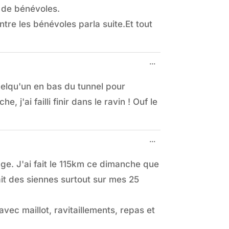
 de bénévoles.
tre les bénévoles parla suite.Et tout
Ouvrir/Fermer
...
cette
boîte
uelqu'un en bas du tunnel pour
méta.
, j'ai failli finir dans le ravin ! Ouf le
Ouvrir/Fermer
...
cette
boîte
age. J'ai fait le 115km ce dimanche que
méta.
it des siennes surtout sur mes 25
avec maillot, ravitaillements, repas et