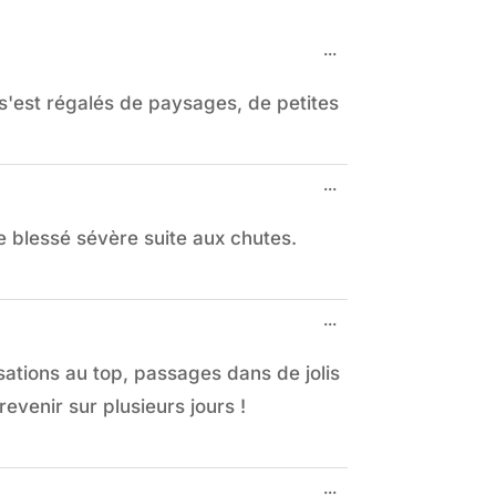
dans
la
Ouvrir/Fermer
...
liste
cette
boîte
du
s'est régalés de paysages, de petites
méta.
livre
d’or
Ouvrir/Fermer
...
cette
boîte
de blessé sévère suite aux chutes.
méta.
Ouvrir/Fermer
...
cette
boîte
sations au top, passages dans de jolis
méta.
revenir sur plusieurs jours !
Ouvrir/Fermer
...