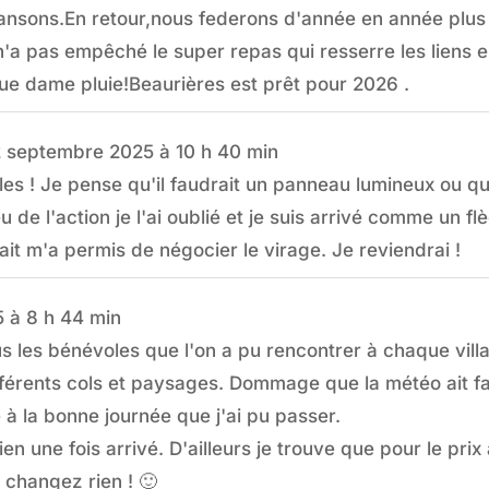
chansons.En retour,nous federons d'année en année plus
n'a pas empêché le super repas qui resserre les liens en
vue dame pluie!Beaurières est prêt pour 2026 .
 septembre 2025
à
10 h 40 min
les ! Je pense qu'il faudrait un panneau lumineux ou q
de l'action je l'ai oublié et je suis arrivé comme un flèche
it m'a permis de négocier le virage. Je reviendrai !
5
à
8 h 44 min
us les bénévoles que l'on a pu rencontrer à chaque vill
ifférents cols et paysages. Dommage que la météo ait fa
 à la bonne journée que j'ai pu passer.
 une fois arrivé. D'ailleurs je trouve que pour le prix 
e changez rien ! 🙂