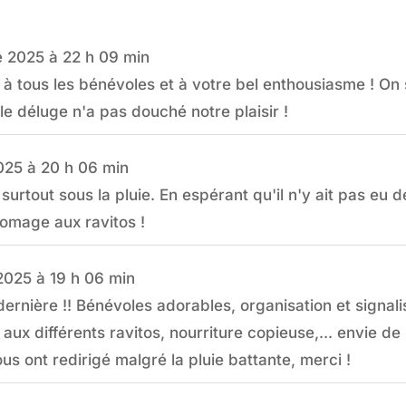
e 2025
à
22 h 09 min
à tous les bénévoles et à votre bel enthousiasme ! On 
e déluge n'a pas douché notre plaisir !
025
à
20 h 06 min
urtout sous la pluie. En espérant qu'il n'y ait pas eu 
romage aux ravitos !
2025
à
19 h 06 min
ernière !! Bénévoles adorables, organisation et signali
ux différents ravitos, nourriture copieuse,... envie de 
us ont redirigé malgré la pluie battante, merci !