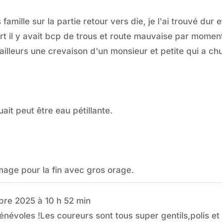
famille sur la partie retour vers die, je l'ai trouvé du
t il y avait bcp de trous et route mauvaise par momen
illeurs une crevaison d'un monsieur et petite qui a ch
uait peut être eau pétillante.
mage pour la fin avec gros orage.
bre 2025
à
10 h 52 min
évoles !Les coureurs sont tous super gentils,polis e