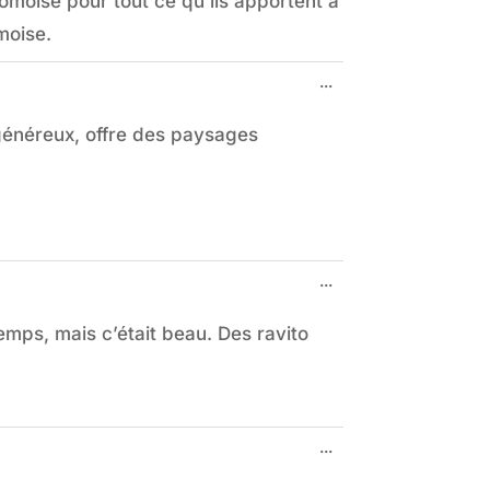
Drômoise pour tout ce qu'ils apportent a
moise.
Ouvrir/Fermer
...
cette
boîte
 généreux, offre des paysages
méta.
Ouvrir/Fermer
...
cette
boîte
emps, mais c’était beau. Des ravito
méta.
Ouvrir/Fermer
...
cette
boîte