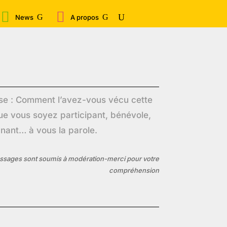


U
News
A propos
se : Comment l’avez-vous vécu cette
e vous soyez participant, bénévole,
ant… à vous la parole.
sages sont soumis à modération-merci pour votre
compréhension