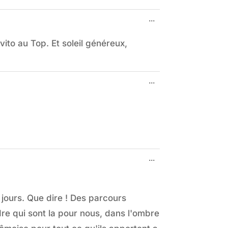
Ouvrir/Fermer
...
cette
boîte
ito au Top. Et soleil généreux,
méta.
Ouvrir/Fermer
...
cette
boîte
méta.
Ouvrir/Fermer
...
cette
boîte
méta.
3 jours. Que dire ! Des parcours
dre qui sont la pour nous, dans l'ombre