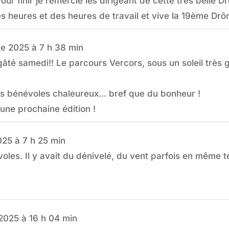
Pour finir je remercie les dirigeant de cette très belle 
es heures et des heures de travail et vive la 19ème Drô
e 2025
à
7 h 38 min
gâté samedi!! Le parcours Vercors, sous un soleil très
s bénévoles chaleureux... bref que du bonheur !
'une prochaine édition !
025
à
7 h 25 min
oles. Il y avait du dénivelé, du vent parfois en même t
2025
à
16 h 04 min