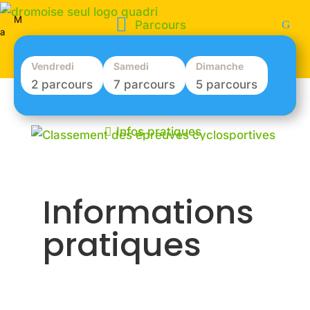

M
Parcours
a
Vendredi
Samedi
Dimanche
2 parcours
7 parcours
5 parcours

Infos pratiques
Classement des épreuves cyclosportives
Un classement scratch toutes catégories
Informations
est effectué ainsi qu’un classement par
pratiques
catégorie pour les 3 cyclosportives.
L’âge pris en compte est celui du millésime
de l’année.