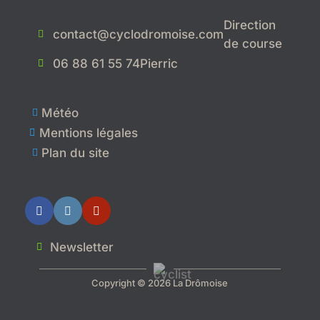
Direction
contact@cyclodromoise.com

de course
06 88 61 55 74
Pierric

Météo

Mentions légales

Plan du site

Newsletter

Copyright © 2026 La Drômoise