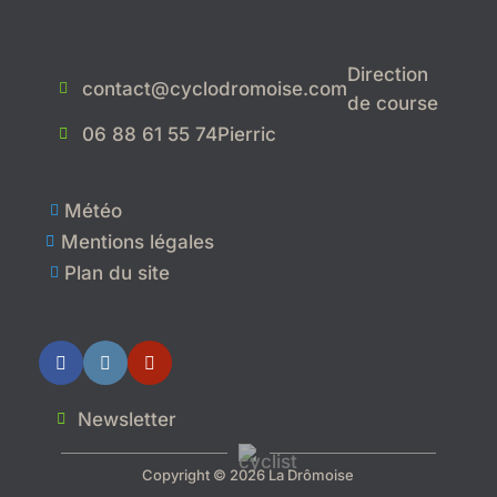
Direction
contact@cyclodromoise.com

de course
06 88 61 55 74
Pierric

Météo

Mentions légales

Plan du site

Newsletter

Copyright © 2026 La Drômoise