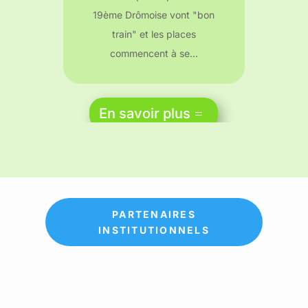
19ème Drômoise vont "bon
train" et les places
commencent à se...
En savoir plus
PARTENAIRES
INSTITUTIONNELS