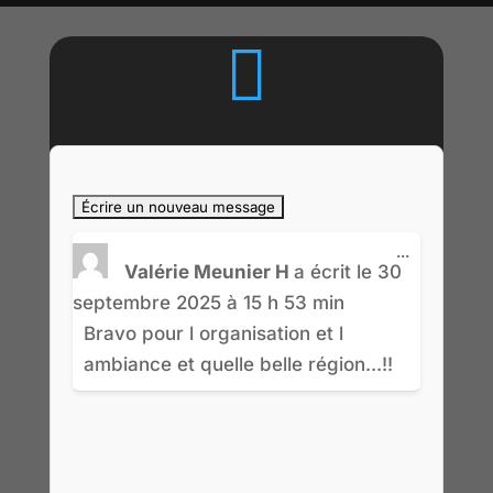

Ouvrir/Fer
...
cette
Valérie Meunier H
a écrit le
30
boîte
septembre 2025
à
15 h 53 min
méta.
Bravo pour l organisation et l
ambiance et quelle belle région...!!