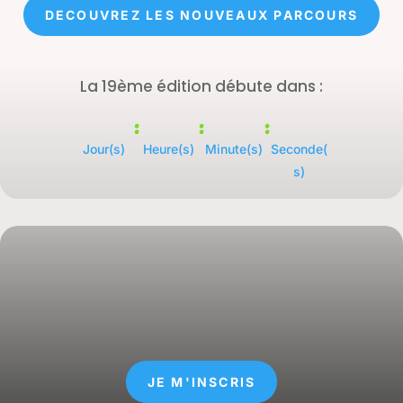
DECOUVREZ LES NOUVEAUX PARCOURS
La 19ème édition débute dans :
:
:
:
Jour(s)
Heure(s)
Minute(s)
Seconde(
s)
JE M'INSCRIS